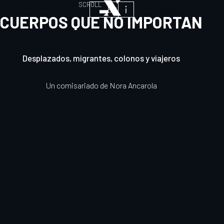
Entra
SCROLL
ES
Sobre
a
CUERPOS QUE
NO
IMPORTAN
la
la
galería
exposición
Desplazados, migrantes, colonos y viajeros
Un comisariado de Nora Ancarola